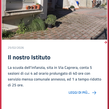
25/02/2026
Il nostro Istituto
n Via Caprera, conta 5
La scuola Primaria consta di 
ungato di 40 ore con
sede Centrale e nel plesso “
sso, ed 1 a tempo ridotto
aule spaziose, accoglienti e 
Il plesso "SS Annunziata" osp
LEGGI DI PIÙ...
classi della scuola Primaria 
Primavera.
Le restanti classi della scuo